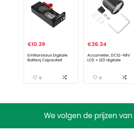
€
10.39
€
36.34
EmNarsissus Digitale
Accumeter, DC12-48V
Batterij Capaciteit
LCD + LED digitale
Tester Smart
batterij-indicator
Elektronische Power
Motorurenteller voor
Indicator Maatregel
golfkar heftruck
0
0
voor 9 V 1.5 AA AAA Cell
C…
We volgen de prijzen van