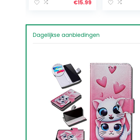
€
15.99
€
8.99
Schermbeschermer
Micro
…
Dagelijkse aanbiedingen
ibel met LG
 PU Lederen
et
atten
Available:
26
69 %