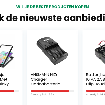
WIL JE DE BESTE PRODUCTEN KOPEN
jk de nieuwste aanbied
Zn
Batterijhouder Case
Eenkanaa
10 AA 2A Batterij 15V
LED AGC
ria –
Clip Houder Box
Muziekni
Per NiZn
Case, opslag met
indicator
ile
draadkabels zwart
Eenkanaa
%
Already Sold: 83%
Already Sold
 1,6V
Batterijen Houder
niveau-i
Mignon –
Storage…
voor