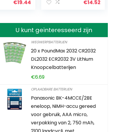
€
14.52
€
10.99
elampje
U kunt geïnteresseerd zijn
WEGWERPBATTERIJEN
20 x PoundMax 2032 CR2032
Lijc H
DL2032 ECR2032 3V Lithium
[Scree
Knoopcelbatterijen
Besch
€
6.69
Flexib
OPLAADBARE BATTERIJEN
€
7.9
Panasonic BK-4MCCE/2BE
eneloop, NiMH-accu gereed
Already 
voor gebruik, AAA micro,
verpakking van 2, 750 mAh,
2100 laadcycli, met…