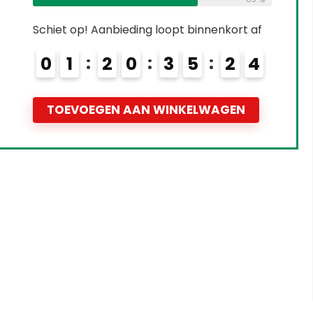
Schiet op! Aanbieding loopt binnenkort af
0
2
2
0
3
5
2
3
TOEVOEGEN AAN WINKELWAGEN