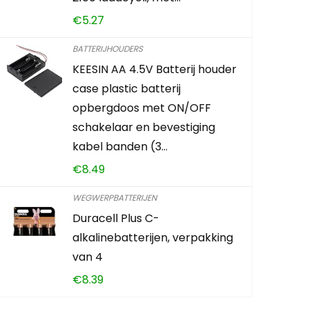
Schiet 
€
5.27
0
3
BATTERIJHOUDERS
KEESIN AA 4.5V Batterij houder
case plastic batterij
TOE
opbergdoos met ON/OFF
schakelaar en bevestiging
kabel banden (3…
€
8.49
WEGWERPBATTERIJEN
Duracell Plus C-
alkalinebatterijen, verpakking
van 4
€
8.39