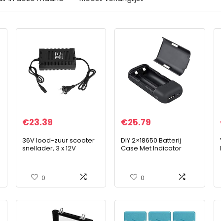
€
23.39
€
25.79
36V lood-zuur scooter
DIY 2×18650 Batterij
snellader, 3 x 12V
Case Met Indicator
elektrische fiets
Power Bank Shell
batterijlader 3-pins
Draagbare Externe
stekker, Black Power
Doos zonder Batterij
0
0
Charging Adapter…
Powerbank Protector…