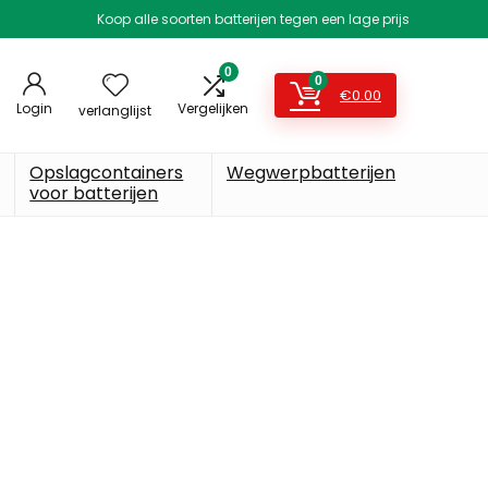
Koop alle soorten batterijen tegen een lage prijs
0
0
€
0.00
Login
Vergelijken
verlanglijst
Opslagcontainers
Wegwerpbatterijen
voor batterijen
jbenodigdheden
p Amazon