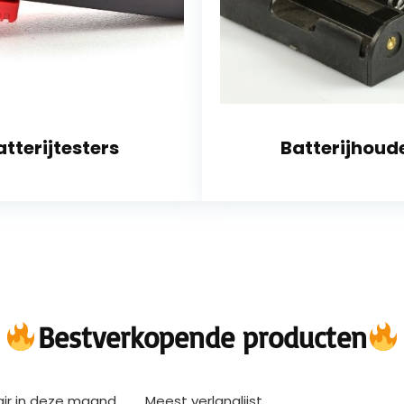
atterijtesters
Batterijhoud
Bestverkopende producten
air in deze maand
Meest verlanglijst