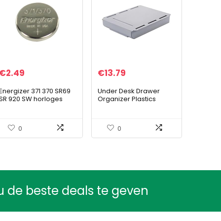
€
2.49
€
13.79
Energizer 371 370 SR69
Under Desk Drawer
SR 920 SW horloges
Organizer Plastics
knoopcel
Space-saving Self-
Adhesive Storage Case
with Free Screw
0
0
Package Multipurpose…
u de beste deals te geven