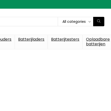
All categories
ouders
Batterijladers
Batterijtesters
Oplaadbare
batterijen
ste voor batteri
en elke dag de beste deals o