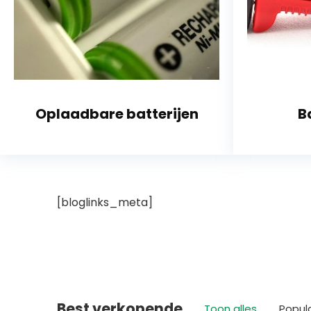
Oplaadbare batterijen
B
[bloglinks_meta]
Best verkopende
Toon alles
Popul