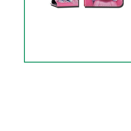
t binnenkort af
5
2
3
NKELWAGEN