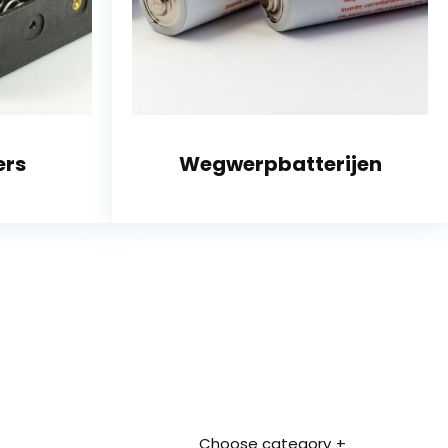
ers
Wegwerpbatterijen
Choose category