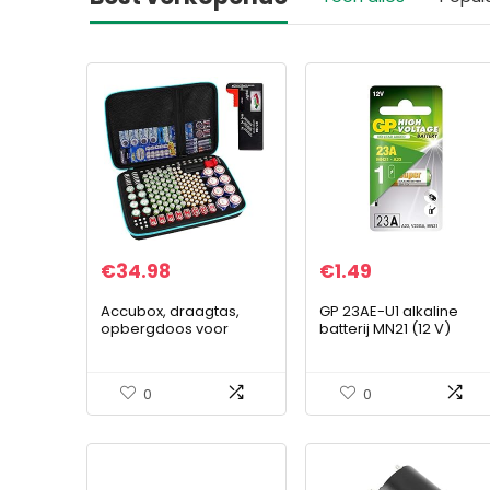
€
34.98
€
1.49
Accubox, draagtas,
GP 23AE-U1 alkaline
opbergdoos voor
batterij MN21 (12 V)
batterijorganizer met
batterijtester (BT168),
tashouder voor 220+
0
0
batterijen…