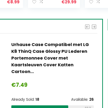
€
29.99
€
19.44
indicati
12V elektronisch product,
lithiumbatterij, duurzaam ijzer 4S
30A voor straatverlichting op
zonne-energie Batterijpakket…
€
11.71
Already Sold:
21
Available:
31
68 %