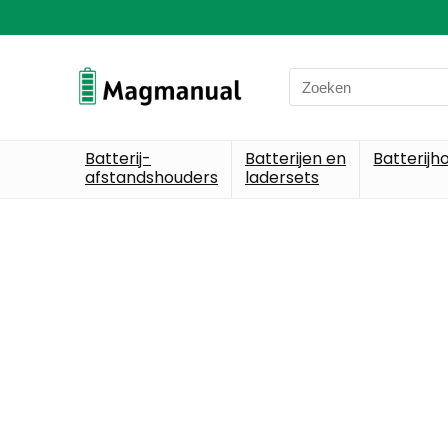
Batterij-
Batterijen en
Batterijh
afstandshouders
ladersets
Alleen het be
We vind