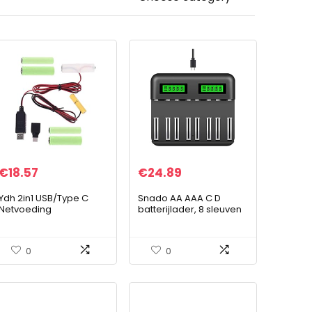
€
18.57
€
24.89
Ydh 2in1 USB/Type C
Snado AA AAA C D
Netvoeding
batterijlader, 8 sleuven
Converteren naar AA +
slimme snellader met
AAA Batterij Eliminator
LCD-scherm voor AA
Vervang 1 naar 4 stks
AAA C D Ni-MH/Ni-Cd
0
0
LR6 LR03 Batterij…
oplaadbare…