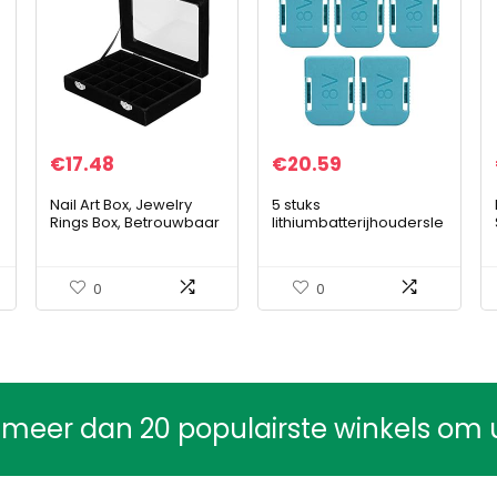
€
17.48
€
20.59
Nail Art Box, Jewelry
5 stuks
Rings Box, Betrouwbaar
lithiumbatterijhoudersle
Draagbaar Duurzaam
uven, hoogwaardige
Handige Nail Art-
ABS-beschermhoes
decoraties voor het
voor batterijopslag,
0
0
opbergen van een…
compatibel met Ma-
kita/Bos-ch…
 meer dan 20 populairste winkels om 